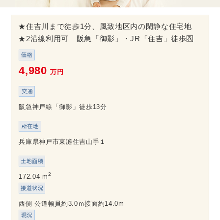
★住吉川まで徒歩1分、風致地区内の閑静な住宅地
★2沿線利用可 阪急「御影」・JR「住吉」徒歩圏
4,980
万円
阪急神戸線「御影」徒歩13分
兵庫県神戸市東灘住吉山手１
2
172.04 m
西側 公道幅員約3.0ｍ接面約14.0m