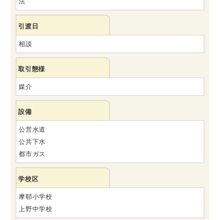
法
引渡日
相談
取引態様
媒介
設備
公営水道
公共下水
都市ガス
学校区
摩耶小学校
上野中学校