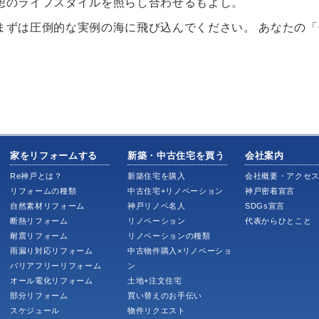
想のライフスタイルを照らし合わせるもよし。
まずは圧倒的な実例の海に飛び込んでください。 あなたの
家をリフォームする
新築・中古住宅を買う
会社案内
Re神戸とは？
新築住宅を購入
会社概要・アクセ
リフォームの種類
中古住宅+リノベーション
神戸密着宣言
自然素材リフォーム
神戸リノベ名人
SDGs宣言
断熱リフォーム
リノベーション
代表からひとこと
耐震リフォーム
リノベーションの種類
雨漏り対応リフォーム
中古物件購入×リノベーショ
バリアフリーリフォーム
ン
オール電化リフォーム
土地+注文住宅
部分リフォーム
買い替えのお手伝い
スケジュール
物件リクエスト