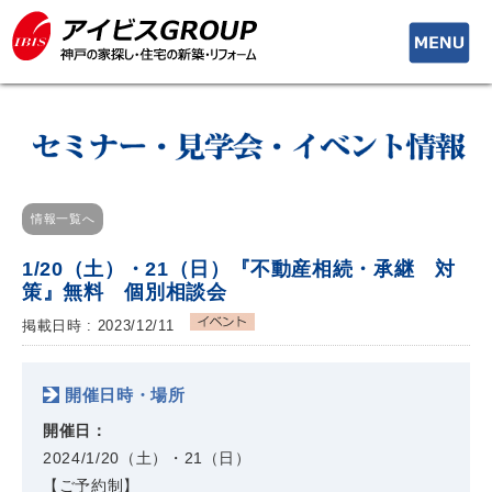
toggle
navigati
情報一覧へ
1/20（土）・21（日）『不動産相続・承継 対
策』無料 個別相談会
掲載日時 : 2023/12/11
開催日時・場所
開催日：
2024/1/20（土）・21（日）
【ご予約制】