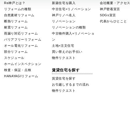
Re神戸とは？
新築住宅を購入
会社概要・アクセ
リフォームの種類
中古住宅+リノベーション
神戸密着宣言
自然素材リフォーム
神戸リノベ名人
SDGs宣言
断熱リフォーム
リノベーション
代表からひとこと
耐震リフォーム
リノベーションの種類
雨漏り対応リフォーム
中古物件購入×リノベーショ
バリアフリーリフォーム
ン
オール電化リフォーム
土地+注文住宅
部分リフォーム
買い替えのお手伝い
スケジュール
物件リクエスト
ホームインスペクション
賃貸住宅を探す
検査・保証・点検
HANAYAGIリフォーム
賃貸住宅を探す
お引越しするまでの流れ
物件リクエスト