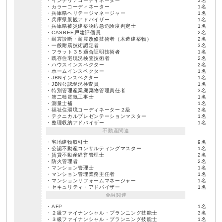
・インテリアコーディネーター
3名
・カラーコーディネーター
1名
・兵庫県ヘリテージマネージャー
1名
・兵庫県景観アドバイザー
1名
・兵庫県被災建築物応急危険度判定士
1名
・CASBEE戸建評価員
2名
・耐震診断・耐震改修技術者（木造建築物）
2名
・一般耐震技術認定者
3名
・フラット３５適合証明技術者
1名
・既存住宅現況検査技術者
2名
・ハウスインスペクター
2名
・ホームインスペクター
1名
・JBNインスペクター
1名
・JBN公認現況検査員
1名
・特別管理産業廃棄物管理責任者
3名
・第二種電気工事士
1名
・測量士補
1名
・福祉住環境コーディネーター２級
3名
・テクニカルプレゼンテーションマスター
1名
・整理収納アドバイザー
1名
不動産関連
・宅地建物取引士
9名
・公認不動産コンサルティングマスター
1名
・賃貸不動産経営管理士
2名
・防火管理者
2名
・マンション管理士
1名
・マンション管理業務主任者
1名
・マンションリフォームマネージャー
1名
・セキュリティ・アドバイザー
1名
金融関連
・AFP
1名
・２級ファイナンシャル・プランニング技能士
3名
・３級ファイナンシャル・プランニング技能士
1名