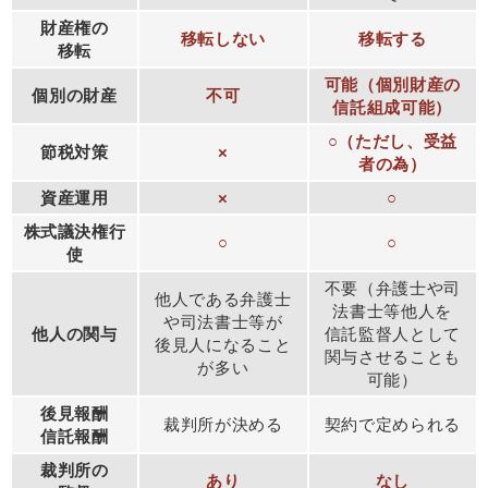
財産権の
移転しない
移転する
移転
可能（個別財産の
個別の財産
不可
信託組成可能）
○（ただし、受益
節税対策
×
者の為）
資産運用
×
○
株式議決権行
○
○
使
不要（弁護士や司
他人である弁護士
法書士等他人を
や司法書士等が
他人の関与
信託監督人として
後見人になること
関与させることも
が多い
可能）
後見報酬
裁判所が決める
契約で定められる
信託報酬
裁判所の
あり
なし