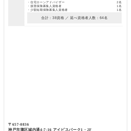
・住宅ローンアドバイザー
2名
・損害保険募集人資格者
1名
・少額短期保険募集人資格者
1名
合計：38資格 ／ 延べ資格者人数：64名
〒657-0836
神戸市灘区城内通4-7-16 アイビスパーク1・2F