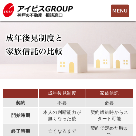
toggle
naviga
成年後見制度
家族信託
契約
不要
必要
本人の判断能力が
契約締結時からス
開始時期
無くなった後
タート可能
契約で定めた時ま
終了時期
亡くなるまで
で