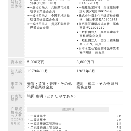
号
加入
知事(12)第8010号
01A02281号
団体等
一般社団法人 兵庫県宅地建
一般建設業許可 兵庫県知事
物取引業協会会員
許可(般-3)第109154号
一般社団法人 全国宅地建物
株式会社日本住宅保証検査機
取引業保証協会会員
構 届出事業者A5100242
一般社団法人 賃貸不動産管
住宅保証機構株式会社 届出
理業協会会員
事業者21003280
一般社団法人 兵庫県建築士
事務所協会会員
一般社団法人 全国工務店協
会（JBN）会員
日本木造住宅耐震補強事業者
協同組合 組合員
資本金
5,000万円
3,600万円
法人設
1979年11月
1987年8月
立
事業内
売買・賃貸・管理・その他
設計・施工・その他 建設
容
不動産業務全般
業務全般
代表取
鴇田 泰明（ときた やすあき）
締役
在籍資
建設関連
格者
延
べ人数
・一級建築士
2名
(2025年5
・二級建築士
2名
月時点)
・一級建築施工管理技士
1名
・二級建築施工管理技士
1名