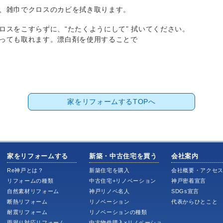
、雑巾でクロスのカビを拭き取ります。
ロスをこすらずに、“たたくようにして” 拭いてください。
っても取れます。漂白剤を使用することで
家をリフォームするTOPへ
家をリフォームする
新築・中古住宅を買う
会社案内
Re神戸とは？
新築住宅を購入
会社概要・アクセ
リフォームの種類
中古住宅+リノベーション
神戸密着宣言
自然素材リフォーム
神戸リノベ名人
SDGs宣言
断熱リフォーム
リノベーション
代表からひとこと
耐震リフォーム
リノベーションの種類
雨漏り対応リフォーム
中古物件購入×リノベーショ