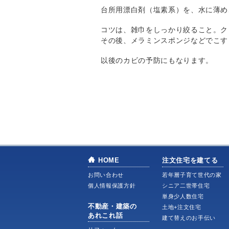
台所用漂白剤（塩素系）を、水に薄め
コツは、雑巾をしっかり絞ること。ク
その後、メラミンスポンジなどでこす
以後のカビの予防にもなります。
HOME
注文住宅を建てる
お問い合わせ
若年層子育て世代の家
個人情報保護方針
シニア二世帯住宅
単身少人数住宅
不動産・建築の
土地+注文住宅
あれこれ話
建て替えのお手伝い