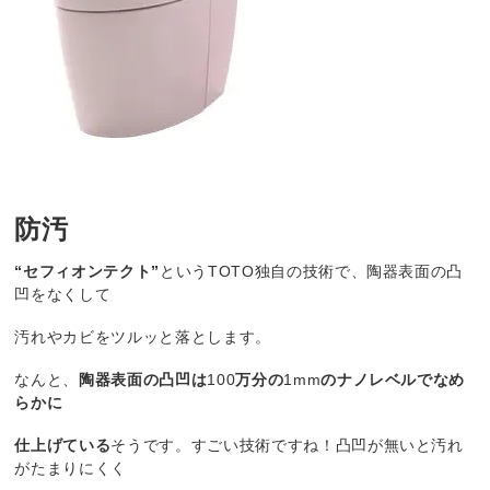
防汚
“セフィオンテクト”
という
TOTO
独自の技術で、陶器表面の凸
凹をなくして
汚れやカビをツルッと落とします。
なんと、
陶器表面の凸凹は
100
万分の
1mm
のナノレベルでなめ
らかに
仕上げている
そうです。すごい技術ですね！凸凹が無いと汚れ
がたまりにくく