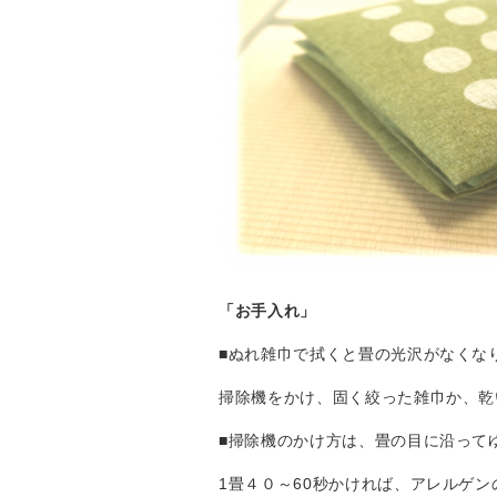
「お手入れ」
■ぬれ雑巾で拭くと畳の光沢がなくな
掃除機をかけ、固く絞った雑巾
■掃除機のかけ方は、畳の目に沿って
1畳４０～60秒かければ、アレルゲ