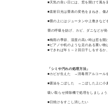
■天気の良い日には、窓を開けて風を
■直射日光は畳表の変色をまねき、傷
■畳の上にはジュータンや上敷きなど
畳の呼吸を妨げ、カビ、ダニなどが発
■梅雨の季節、湿度の高い時は窓を開
■ピアノや机のような足のある重い物
■できれば年１～２回日干しをするか
「シミや汚れの処理方法」
■カビが生えた →消毒用アルコール
■醤油をこぼした →こぼした上に小
吸い取らせ掃除機で処理をしましょう
■日焼けをすこし消したい