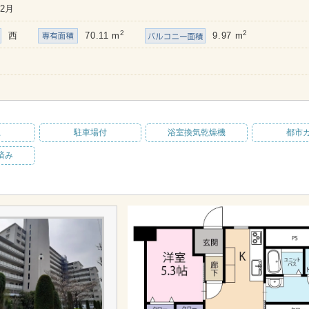
12月
2
2
西
70.11 m
9.97 m
上
駐車場付
浴室換気乾燥機
都市
済み