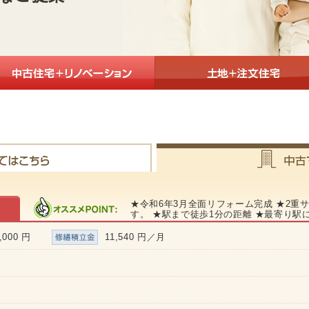
★令和6年3月全面リフォーム完成
★2重
す。
★駅まで徒歩1分の距離
★最寄り駅
,000 円
11,540 円／月