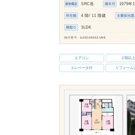
SRC造
1979年
4 階/ 11 階建
3LDK
物件番号
b20240402-U08
エアコン
２階以
エレベータ付
リフォーム