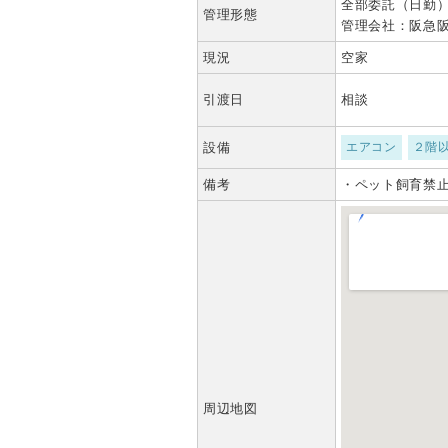
全部委託（日勤
管理形態
管理会社：阪急
現況
空家
引渡日
相談
設備
エアコン
２階
備考
・ペット飼育禁
周辺地図