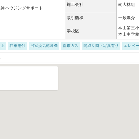
）
施工会社
㈱大林組
阪神ハウジングサポート
取引態様
一般媒介
本山第三
学校区
本山中学
以上
駐車場付
浴室換気乾燥機
都市ガス
間取り図・写真有り
エレベ
止