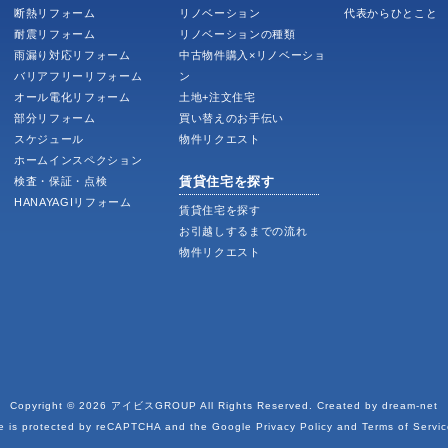
断熱リフォーム
リノベーション
代表からひとこと
耐震リフォーム
リノベーションの種類
雨漏り対応リフォーム
中古物件購入×リノベーショ
バリアフリーリフォーム
ン
オール電化リフォーム
土地+注文住宅
部分リフォーム
買い替えのお手伝い
スケジュール
物件リクエスト
ホームインスペクション
賃貸住宅を探す
検査・保証・点検
HANAYAGIリフォーム
賃貸住宅を探す
お引越しするまでの流れ
物件リクエスト
Copyright © 2026
アイビスGROUP
All Rights Reserved. Created by
dream-net
te is protected by reCAPTCHA and the Google
Privacy Policy
and
Terms of Servic