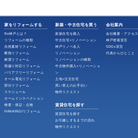
家をリフォームする
新築・中古住宅を買う
会社案内
Re神戸とは？
新築住宅を購入
会社概要・アクセ
リフォームの種類
中古住宅+リノベーション
神戸密着宣言
自然素材リフォーム
神戸リノベ名人
SDGs宣言
断熱リフォーム
リノベーション
代表からひとこと
耐震リフォーム
リノベーションの種類
雨漏り対応リフォーム
中古物件購入×リノベーショ
バリアフリーリフォーム
ン
オール電化リフォーム
土地+注文住宅
部分リフォーム
買い替えのお手伝い
スケジュール
物件リクエスト
ホームインスペクション
賃貸住宅を探す
検査・保証・点検
HANAYAGIリフォーム
賃貸住宅を探す
お引越しするまでの流れ
物件リクエスト