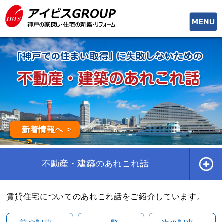
toggle
naviga
新着情報へ
不動産・建築のあれこれ話
賃貸住宅についてのあれこれ話をご紹介しています。