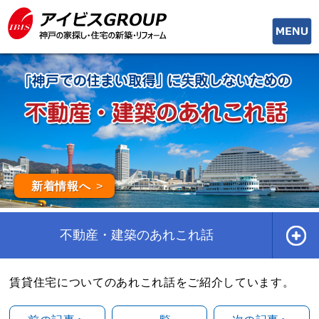
toggle
naviga
新着情報へ
不動産・建築のあれこれ話
賃貸住宅についてのあれこれ話をご紹介しています。