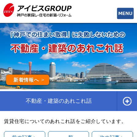
toggle
naviga
新着情報へ
不動産・建築のあれこれ話
賃貸住宅についてのあれこれ話をご紹介しています。