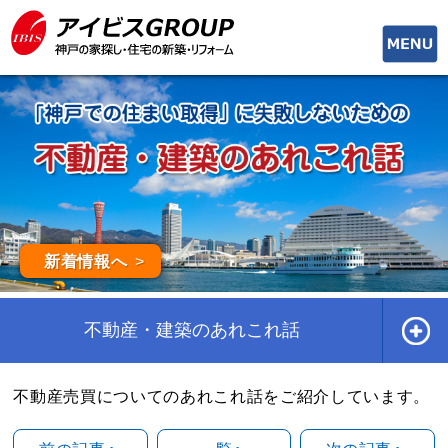
toggle
naviga
新着情報へ
不動産・建築のあれこれ話
不動産売買についてのあれこれ話をご紹介しています。