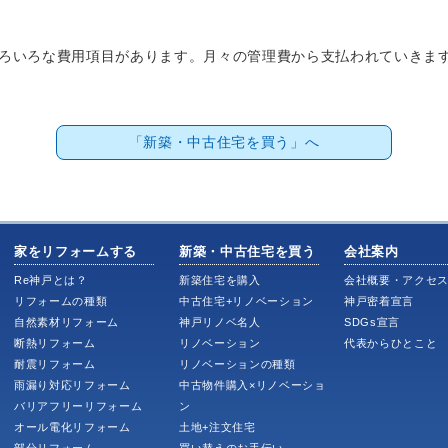
ろいろな費用項目があります。月々の管理費から支払われていきま
「新築・中古住宅を買う」へ
家をリフォームする
新築・中古住宅を買う
会社案内
Re神戸とは？
新築住宅を購入
会社概要・アクセ
リフォームの種類
中古住宅+リノベーション
神戸密着宣言
自然素材リフォーム
神戸リノベ名人
SDGs宣言
断熱リフォーム
リノベーション
代表からひとこと
耐震リフォーム
リノベーションの種類
雨漏り対応リフォーム
中古物件購入×リノベーショ
バリアフリーリフォーム
ン
オール電化リフォーム
土地+注文住宅