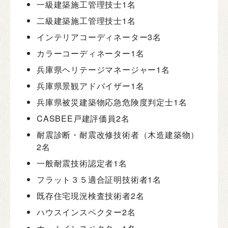
一級建築施工管理技士
1名
二級建築施工管理技士
1名
インテリアコーディネーター
3名
カラーコーディネーター
1名
兵庫県ヘリテージマネージャー
1名
兵庫県景観アドバイザー
1名
兵庫県被災建築物応急危険度判定士
1名
CASBEE戸建評価員
2名
耐震診断・耐震改修技術者（木造建築物）
2名
一般耐震技術認定者
1名
フラット３５適合証明技術者
1名
既存住宅現況検査技術者
2名
ハウスインスペクター
2名