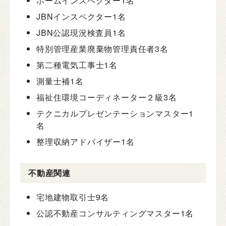
ホームインスペクター
1名
JBNインスペクター
1名
JBN公認現況検査員
1名
特別管理産業廃棄物管理責任者
3名
第二種電気工事士
1名
測量士補
1名
福祉住環境コーディネーター２級
3名
テクニカルプレゼンテーションマスター
1
名
整理収納アドバイザー
1名
不動産関連
宅地建物取引士
9名
公認不動産コンサルティングマスター
1名