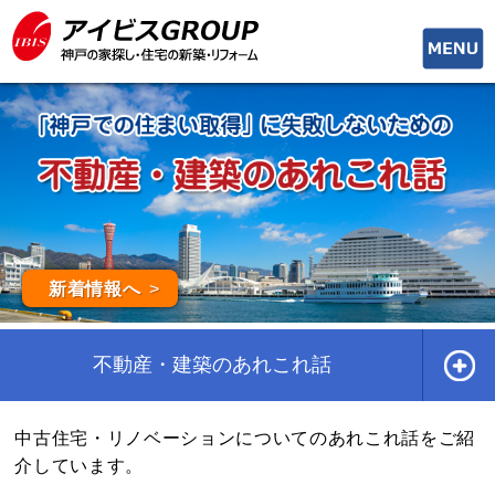
toggle
naviga
新着情報へ
不動産・建築のあれこれ話
中古住宅・リノベーションについてのあれこれ話をご紹
介しています。