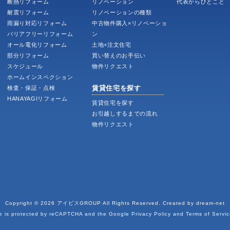
断熱リフォーム
リノベーション
代表からひとこと
耐震リフォーム
リノベーションの種類
雨漏り対応リフォーム
中古物件購入×リノベーショ
バリアフリーリフォーム
ン
オール電化リフォーム
土地+注文住宅
部分リフォーム
買い替えのお手伝い
スケジュール
物件リクエスト
ホームインスペクション
賃貸住宅を探す
検査・保証・点検
HANAYAGIリフォーム
賃貸住宅を探す
お引越しするまでの流れ
物件リクエスト
Copyright © 2026
アイビスGROUP
All Rights Reserved. Created by
dream-net
te is protected by reCAPTCHA and the Google
Privacy Policy
and
Terms of Servic