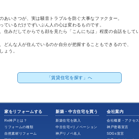
のあいさつが、実は騒音トラブルを防ぐ大事なファクター。
っているだけでずいぶん人の心は変わるものです。
、住みだしてからでも顔を見たら「こんにちは」程度の会話をして
、どんな人が住んでいるのか自分が把握することもできるので、
しょう。
「賃貸住宅を探す」へ
家をリフォームする
新築・中古住宅を買う
会社案内
Re神戸とは？
新築住宅を購入
会社概要・アクセ
リフォームの種類
中古住宅+リノベーション
神戸密着宣言
自然素材リフォーム
神戸リノベ名人
SDGs宣言