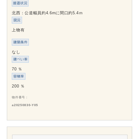
北西：公道幅員約4.6mに間口約5.4ｍ
上物有
なし
70 ％
200 ％
物件番号
a20250830-Y05