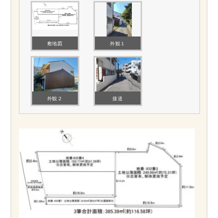
敷地図
外観１
外観２
接道