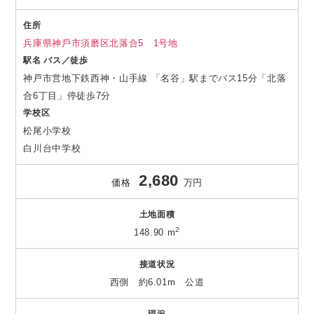
住所
兵庫県神⼾市須磨区北落合5 1号地
駅名 バス／徒歩
神戸市営地下鉄西神・山手線 「名谷」駅までバス15分「北落
合6丁目」停徒歩7分
学校区
松尾小学校
白川台中学校
2,680
価格
万円
土地面積
2
148.90 m
接道状況
西側 約6.01m 公道