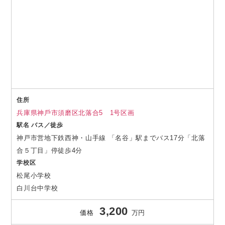
住所
兵庫県神⼾市須磨区北落合5 1号区画
駅名 バス／徒歩
神戸市営地下鉄西神・山手線 「名谷」駅までバス17分「北落
合５丁目」停徒歩4分
学校区
松尾小学校
白川台中学校
3,200
価格
万円