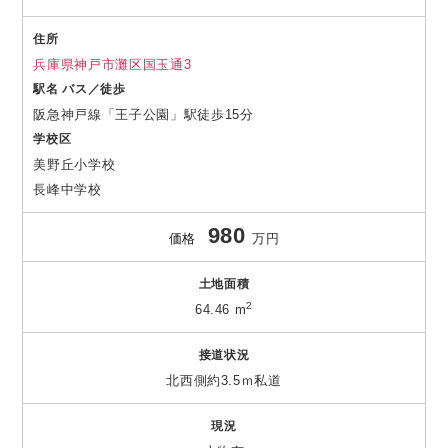
住所
兵庫県神戸市灘区国玉通3
駅名 バス／徒歩
阪急神戸線「王子公園」駅徒歩15分
学校区
美野丘小学校
長峰中学校
980
価格
万円
土地面積
2
64.46 m
接道状況
北西側約3.5ｍ私道
現況