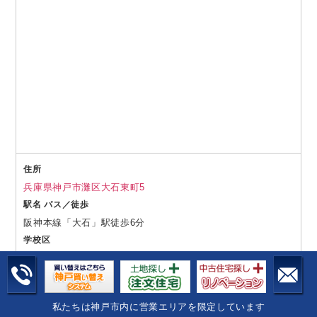
住所
兵庫県神戸市灘区大石東町5
駅名 バス／徒歩
阪神本線「大石」駅徒歩6分
学校区
西郷小学校
烏帽子中学校
4,480
私たちは神戸市内に営業エリアを限定しています
価格
万円