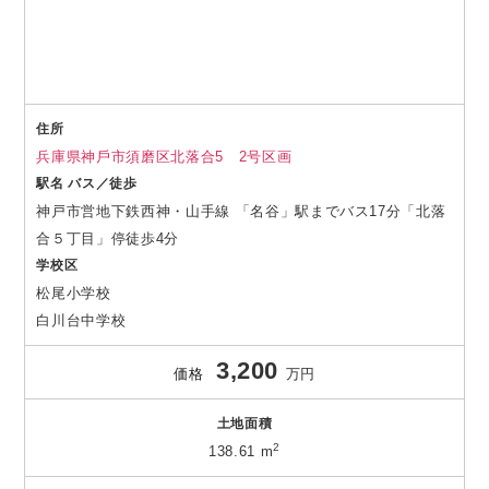
住所
兵庫県神⼾市須磨区北落合5 2号区画
駅名 バス／徒歩
神戸市営地下鉄西神・山手線 「名谷」駅までバス17分「北落
合５丁目」停徒歩4分
学校区
松尾小学校
白川台中学校
3,200
価格
万円
土地面積
2
138.61 m