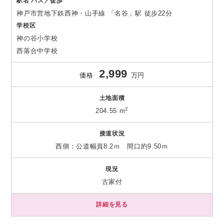
駅名 バス／徒歩
神戸市営地下鉄西神・山手線 「名谷」駅 徒歩22分
学校区
神の谷小学校
西落合中学校
2,999
価格
万円
土地面積
2
204.55 m
接道状況
西側：公道幅員8.2ｍ 間口約9.50ｍ
現況
古家付
詳細を見る