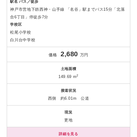
駅名 バス／徒歩
神戸市営地下鉄西神・山手線 「名谷」駅までバス15分「北落
合6丁目」停徒歩7分
学校区
松尾小学校
白川台中学校
2,680
価格
万円
土地面積
2
149.69 m
接道状況
西側 約6.01m 公道
現況
更地
詳細を見る