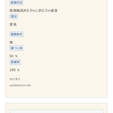
南側幅員約5.0ｍに約2.5ｍ接道
更地
無
50 ％
100 ％
物件番号
a20250124-Y05