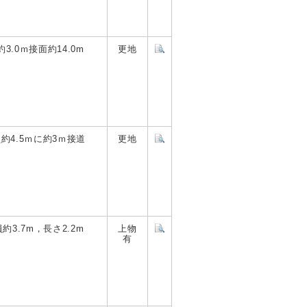
3.0ｍ接面約14.0m
更地
約4.5ｍに約3ｍ接道
更地
3.7m，長さ2.2m
上物
有