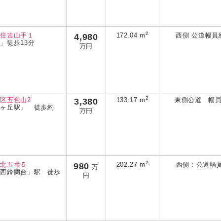
2
灘住吉山手１
4,980
172.04 m
西側 公道幅員約
」徒歩13分
万円
2
区五色山2
3,380
133.17 m
東側公道 幅員
霞ヶ丘駅」 徒歩約
万円
2
区北五葉５
980
202.27 m
西側：公道幅員約
万
「西鈴蘭台」駅 徒歩
円