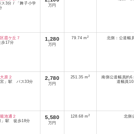
ス3分 / 「舞子小学
万円
分
2
水区霞ケ丘７
1,280
79.74 m
北側：公道幅員約
歩17分
万円
2
区大原２
2,780
251.35 m
南側公道幅員約6.
宮」駅 バス33分
道幅員10
万円
2
区籠池通２
5,580
128.68 m
北側公
灘」駅 徒歩18分
万円