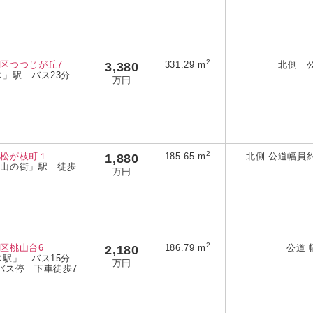
2
区つつじが丘7
3,380
331.29 m
北側 
水」駅 バス23分
万円
校
2
区松が枝町１
1,880
185.65 m
北側 公道幅員約
「山の街」駅 徒歩
万円
2
区桃山台6
2,180
186.79 m
公道 
水駅」 バス15分
万円
バス停 下車徒歩7