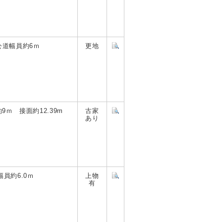
公道幅員約6ｍ
更地
9ｍ 接面約12.39m
古家
あり
幅員約6.0ｍ
上物
有