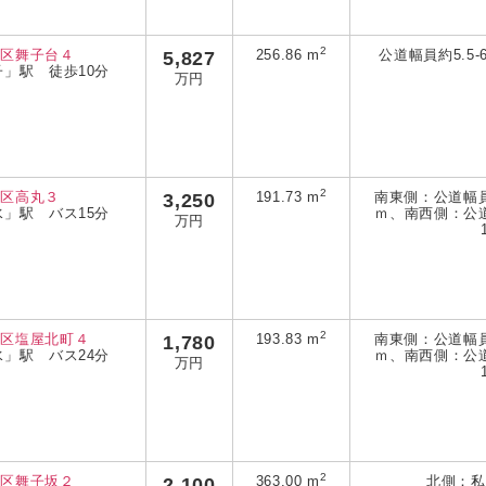
2
水区舞子台４
5,827
256.86 m
公道幅員約5.5-
子」駅 徒歩10分
万円
2
水区高丸３
3,250
191.73 m
南東側：公道幅員約
水」駅 バス15分
ｍ、南西側：公道
万円
2
水区塩屋北町４
1,780
193.83 m
南東側：公道幅員約
水」駅 バス24分
ｍ、南西側：公道
万円
2
水区舞子坂２
2,100
363.00 m
北側：私