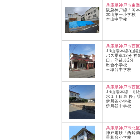
兵庫県神戸市東
阪急神戸線「岡本
本山第一小学校
本山中学校
兵庫県神戸市西区
JR山陽本線/山
バス乗車12分 
口」停徒歩2分
出合小学校
王塚台中学校
兵庫県神戸市西区
JR山陽本線「明石
水１丁目東 停」
伊川谷小学校
伊川谷中学校
兵庫県神戸市北
神戸電鉄「西鈴蘭
星和台小学校