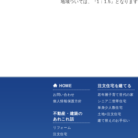
地域ついては、『1：1.5』となりま
HOME
注文住宅を建てる
お問い合わせ
若年層子育て世代の家
個人情報保護方針
シニア二世帯住宅
単身少人数住宅
不動産・建築の
土地+注文住宅
あれこれ話
建て替えのお手伝い
リフォーム
注文住宅