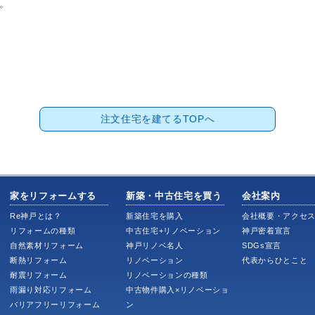
す。
注文住宅を建てるTOPへ
家をリフォームする
新築・中古住宅を買う
会社案内
Re神戸とは？
新築住宅を購入
会社概要・アクセ
リフォームの種類
中古住宅+リノベーション
神戸密着宣言
自然素材リフォーム
神戸リノベ名人
SDGs宣言
断熱リフォーム
リノベーション
代表からひとこと
耐震リフォーム
リノベーションの種類
雨漏り対応リフォーム
中古物件購入×リノベーショ
バリアフリーリフォーム
ン