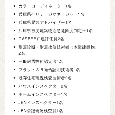
カラーコーディネーター
1名
兵庫県ヘリテージマネージャー
1名
兵庫県景観アドバイザー
1名
兵庫県被災建築物応急危険度判定士
1名
CASBEE戸建評価員
2名
耐震診断・耐震改修技術者（木造建築物）
2名
一般耐震技術認定者
1名
フラット３５適合証明技術者
1名
既存住宅現況検査技術者
2名
ハウスインスペクター
2名
ホームインスペクター
1名
JBNインスペクター
1名
JBN公認現況検査員
1名