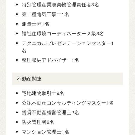
特別管理産業廃棄物管理責任者
3名
第二種電気工事士
1名
測量士補
1名
福祉住環境コーディネーター２級
3名
テクニカルプレゼンテーションマスター
1
名
整理収納アドバイザー
1名
不動産関連
宅地建物取引士
9名
公認不動産コンサルティングマスター
1名
賃貸不動産経営管理士
2名
防火管理者
2名
マンション管理士
1名