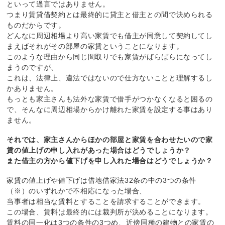
といって過言ではありません。
つまり賃貸借契約とは最終的に貸主と借主との間で決められる
ものだからです。
どんなに周辺相場より高い家賃でも借主が同意して契約してし
まえばそれがその部屋の家賃ということになります。
このような理由から同じ間取りでも家賃がばらばらになってし
まうのですが、
これは、法律上、違法ではないので仕方ないことと理解するし
かありません。
もっとも家主さんも法外な家賃で借手がつかなくなると困るの
で、そんなに周辺相場からかけ離れた家賃を設定する事はあり
ません。
それでは、家主さんからほかの部屋と家賃を合わせたいので家
賃の値上げの申し入れがあった場合はどうでしょうか？
また借主の方から値下げを申し入れた場合はどうでしょうか？
家賃の値上げや値下げは借地借家法32条の中の3つの条件
（※）のいずれかで不相応になった場合、
当事者は相当な賃料とすることを請求することができます。
この場合、賃料は最終的には裁判所が決めることになります。
賃料の同一化は3つの条件の3つめ、近傍同種の建物との家賃の