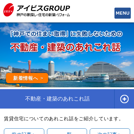
toggle
naviga
新着情報へ
不動産・建築のあれこれ話
賃貸住宅についてのあれこれ話をご紹介しています。