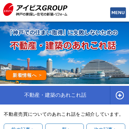
toggle
naviga
新着情報へ
不動産・建築のあれこれ話
不動産売買についてのあれこれ話をご紹介しています。