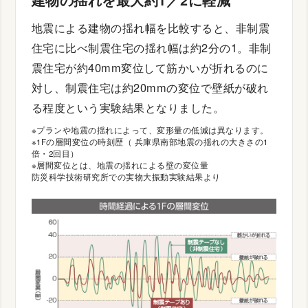
建物の揺れを最大約1／2に軽減
地震による建物の揺れ幅を比較すると、非制震
住宅に比べ制震住宅の揺れ幅は約2分の1。非制
震住宅が約40mm変位して筋かいが折れるのに
対し、制震住宅は約20mmの変位で壁紙が破れ
る程度という実験結果となりました。
※プランや地震の揺れによって、変形量の低減は異なります。
※1Fの層間変位の時刻歴（ 兵庫県南部地震の揺れの大きさの1
倍・2回目）
※層間変位とは、地震の揺れによる壁の変位量
防災科学技術研究所での実物大振動実験結果より