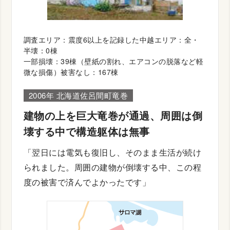
調査エリア：震度6以上を記録した中越エリア：全・
半壊：0棟
一部損壊：39棟（壁紙の割れ、エアコンの脱落など軽
微な損傷）被害なし：167棟
2006年 北海道佐呂間町竜巻
建物の上を巨大竜巻が通過、周囲は倒
壊する中で構造躯体は無事
「翌日には電気も復旧し、そのまま生活が続け
られました。周囲の建物が倒壊する中、この程
度の被害で済んでよかったです」