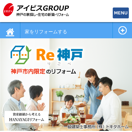
toggle
naviga
家をリフォームする