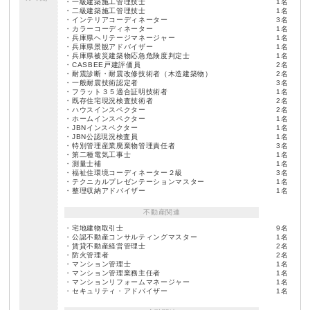
・一級建築施工管理技士
1名
・二級建築施工管理技士
1名
・インテリアコーディネーター
3名
・カラーコーディネーター
1名
・兵庫県ヘリテージマネージャー
1名
・兵庫県景観アドバイザー
1名
・兵庫県被災建築物応急危険度判定士
1名
・CASBEE戸建評価員
2名
・耐震診断・耐震改修技術者（木造建築物）
2名
・一般耐震技術認定者
3名
・フラット３５適合証明技術者
1名
・既存住宅現況検査技術者
2名
・ハウスインスペクター
2名
・ホームインスペクター
1名
・JBNインスペクター
1名
・JBN公認現況検査員
1名
・特別管理産業廃棄物管理責任者
3名
・第二種電気工事士
1名
・測量士補
1名
・福祉住環境コーディネーター２級
3名
・テクニカルプレゼンテーションマスター
1名
・整理収納アドバイザー
1名
不動産関連
・宅地建物取引士
9名
・公認不動産コンサルティングマスター
1名
・賃貸不動産経営管理士
2名
・防火管理者
2名
・マンション管理士
1名
・マンション管理業務主任者
1名
・マンションリフォームマネージャー
1名
・セキュリティ・アドバイザー
1名