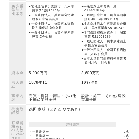
免許番
宅地建物取引業許可 兵庫県
一級建築士事務所 第
号
加入
知事(12)第8010号
01A02281号
団体等
一般社団法人 兵庫県宅地建
一般建設業許可 兵庫県知事
物取引業協会会員
許可(般-3)第109154号
一般社団法人 全国宅地建物
株式会社日本住宅保証検査機
取引業保証協会会員
構 届出事業者A5100242
一般社団法人 賃貸不動産管
住宅保証機構株式会社 届出
理業協会会員
事業者21003280
一般社団法人 兵庫県建築士
事務所協会会員
一般社団法人 全国工務店協
会（JBN）会員
日本木造住宅耐震補強事業者
協同組合 組合員
資本金
5,000万円
3,600万円
法人設
1979年11月
1987年8月
立
事業内
売買・賃貸・管理・その他
設計・施工・その他 建設
容
不動産業務全般
業務全般
代表取
鴇田 泰明（ときた やすあき）
締役
在籍資
建設関連
格者
延
べ人数
・一級建築士
2名
(2025年5
・二級建築士
2名
月時点)