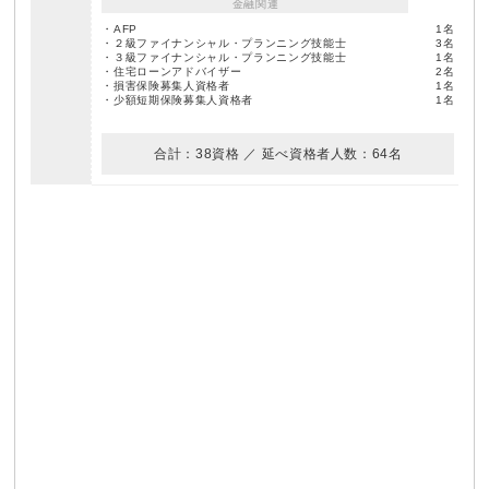
金融関連
・AFP
1名
・２級ファイナンシャル・プランニング技能士
3名
・３級ファイナンシャル・プランニング技能士
1名
・住宅ローンアドバイザー
2名
・損害保険募集人資格者
1名
・少額短期保険募集人資格者
1名
合計：38資格 ／ 延べ資格者人数：64名