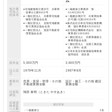
ム
免許番
宅地建物取引業許可 兵庫県
一級建築士事務所 第
号
加入
知事(12)第8010号
01A02281号
団体等
一般社団法人 兵庫県宅地建
一般建設業許可 兵庫県知事
物取引業協会会員
許可(般-3)第109154号
一般社団法人 全国宅地建物
株式会社日本住宅保証検査機
取引業保証協会会員
構 届出事業者A5100242
一般社団法人 賃貸不動産管
住宅保証機構株式会社 届出
理業協会会員
事業者21003280
一般社団法人 兵庫県建築士
事務所協会会員
一般社団法人 全国工務店協
会（JBN）会員
日本木造住宅耐震補強事業者
協同組合 組合員
資本金
5,000万円
3,600万円
法人設
1979年11月
1987年8月
立
事業内
売買・賃貸・管理・その他
設計・施工・その他 建設
容
不動産業務全般
業務全般
代表取
鴇田 泰明（ときた やすあき）
締役
在籍資
建設関連
格者
延
べ人数
・一級建築士
2名
(2025年5