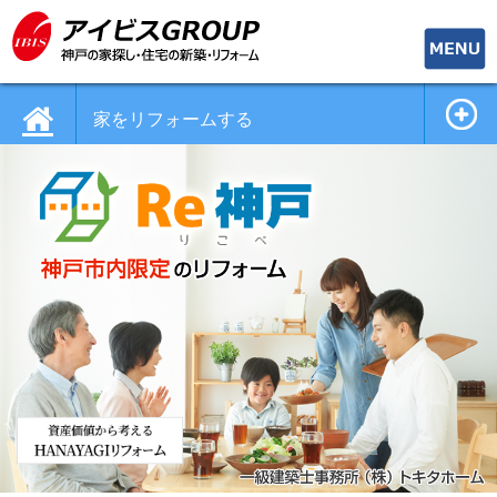
toggle
naviga
家をリフォームする