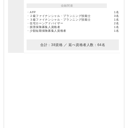
金融関連
・AFP
1名
・２級ファイナンシャル・プランニング技能士
3名
・３級ファイナンシャル・プランニング技能士
1名
・住宅ローンアドバイザー
2名
・損害保険募集人資格者
1名
・少額短期保険募集人資格者
1名
合計：38資格 ／ 延べ資格者人数：64名