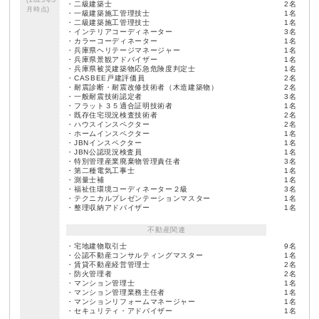
・二級建築士
2名
月時点)
・一級建築施工管理技士
1名
・二級建築施工管理技士
1名
・インテリアコーディネーター
3名
・カラーコーディネーター
1名
・兵庫県ヘリテージマネージャー
1名
・兵庫県景観アドバイザー
1名
・兵庫県被災建築物応急危険度判定士
1名
・CASBEE戸建評価員
2名
・耐震診断・耐震改修技術者（木造建築物）
2名
・一般耐震技術認定者
3名
・フラット３５適合証明技術者
1名
・既存住宅現況検査技術者
2名
・ハウスインスペクター
2名
・ホームインスペクター
1名
・JBNインスペクター
1名
・JBN公認現況検査員
1名
・特別管理産業廃棄物管理責任者
3名
・第二種電気工事士
1名
・測量士補
1名
・福祉住環境コーディネーター２級
3名
・テクニカルプレゼンテーションマスター
1名
・整理収納アドバイザー
1名
不動産関連
・宅地建物取引士
9名
・公認不動産コンサルティングマスター
1名
・賃貸不動産経営管理士
2名
・防火管理者
2名
・マンション管理士
1名
・マンション管理業務主任者
1名
・マンションリフォームマネージャー
1名
・セキュリティ・アドバイザー
1名