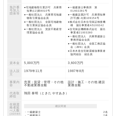
免許番
宅地建物取引業許可 兵庫県
一級建築士事務所 第
号
加入
知事(12)第8010号
01A02281号
団体等
一般社団法人 兵庫県宅地建
一般建設業許可 兵庫県知事
物取引業協会会員
許可(般-3)第109154号
一般社団法人 全国宅地建物
株式会社日本住宅保証検査機
取引業保証協会会員
構 届出事業者A5100242
一般社団法人 賃貸不動産管
住宅保証機構株式会社 届出
理業協会会員
事業者21003280
一般社団法人 兵庫県建築士
事務所協会会員
一般社団法人 全国工務店協
会（JBN）会員
日本木造住宅耐震補強事業者
協同組合 組合員
資本金
5,000万円
3,600万円
法人設
1979年11月
1987年8月
立
事業内
売買・賃貸・管理・その他
設計・施工・その他 建設
容
不動産業務全般
業務全般
代表取
鴇田 泰明（ときた やすあき）
締役
在籍資
建設関連
格者
延
べ人数
・一級建築士
2名
(2025年5
・二級建築士
2名