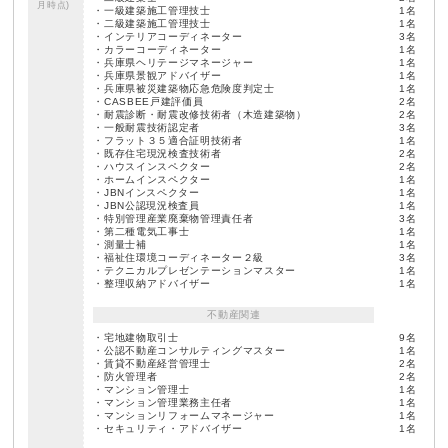
月時点)
・一級建築施工管理技士
1名
・二級建築施工管理技士
1名
・インテリアコーディネーター
3名
・カラーコーディネーター
1名
・兵庫県ヘリテージマネージャー
1名
・兵庫県景観アドバイザー
1名
・兵庫県被災建築物応急危険度判定士
1名
・CASBEE戸建評価員
2名
・耐震診断・耐震改修技術者（木造建築物）
2名
・一般耐震技術認定者
3名
・フラット３５適合証明技術者
1名
・既存住宅現況検査技術者
2名
・ハウスインスペクター
2名
・ホームインスペクター
1名
・JBNインスペクター
1名
・JBN公認現況検査員
1名
・特別管理産業廃棄物管理責任者
3名
・第二種電気工事士
1名
・測量士補
1名
・福祉住環境コーディネーター２級
3名
・テクニカルプレゼンテーションマスター
1名
・整理収納アドバイザー
1名
不動産関連
・宅地建物取引士
9名
・公認不動産コンサルティングマスター
1名
・賃貸不動産経営管理士
2名
・防火管理者
2名
・マンション管理士
1名
・マンション管理業務主任者
1名
・マンションリフォームマネージャー
1名
・セキュリティ・アドバイザー
1名