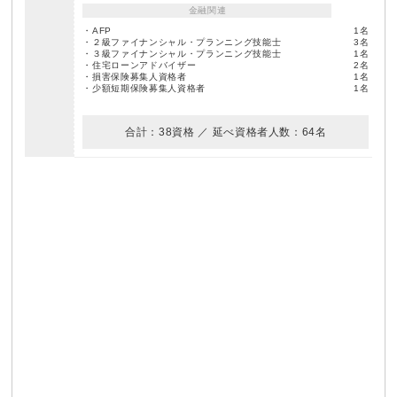
金融関連
・AFP
1名
・２級ファイナンシャル・プランニング技能士
3名
・３級ファイナンシャル・プランニング技能士
1名
・住宅ローンアドバイザー
2名
・損害保険募集人資格者
1名
・少額短期保険募集人資格者
1名
合計：38資格 ／ 延べ資格者人数：64名