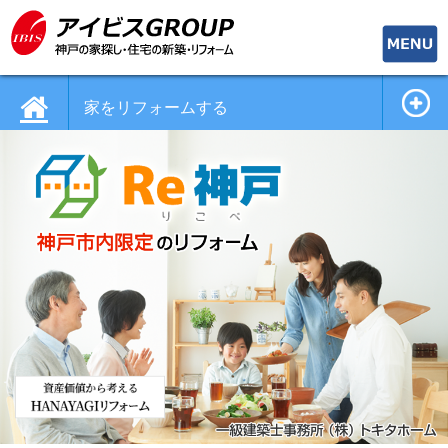
toggle
naviga
家をリフォームする